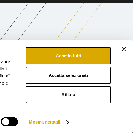
Accetta tutti
izzare
lati
Accetta selezionati
fiuta”
ne e
Rifiuta
i
Note Legali
Modello 231
Accessibilità
Mostra dettagli