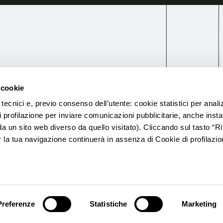
 cookie
 i.v.
Art. 106 TUB n. 19493
 tecnici e, previo consenso dell’utente: cookie statistici per anal
di profilazione per inviare comunicazioni pubblicitarie, anche instal
da un sito web diverso da quello visitato). Cliccando sul tasto “Ri
la tua navigazione continuerà in assenza di Cookie di profilazio
ormativa Privacy
Informativa Cookie
Whistleblowing
Reclam
Preferenze
Statistiche
Marketing