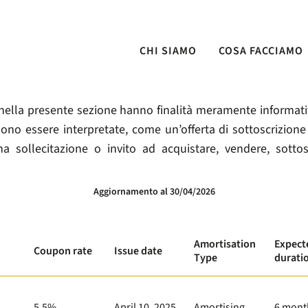
Credit-Linked Note
CHI SIAMO
COSA FACCIAMO
nella presente sezione hanno finalità meramente informative
ono essere interpretate, come un’offerta di sottoscrizione 
na sollecitazione o invito ad acquistare, vendere, sotto
Aggiornamento al
30/04/2026
Amortisation
Expect
Coupon rate
Issue date
Type
durati
5,5%
April 10, 2025
Amortising
6 mont