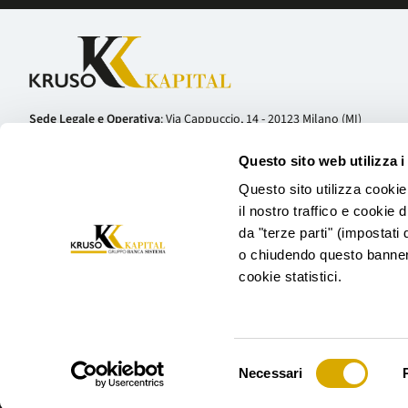
Sede Legale e Operativa
: Via Cappuccio, 14 - 20123 Milano (MI)
Telefono:
+39 02 81127800
Questo sito web utilizza i
Codice Fiscale e Partita IVA: 10753220960 | Capitale sociale: € 24.609.593
Kruso Kapital S.p.A. è iscritta all’albo degli Intermediari Finanziari ex 
Questo sito utilizza cookie
il nostro traffico e cookie 
tenuto da Banca d’Italia.
da "terze parti" (impostati 
o chiudendo questo banner 
cookie statistici.
Selezione
Trasparenza
Informativa Antiriciclaggio
Inf
Necessari
del
consenso