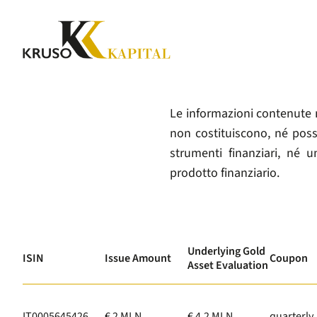
Le informazioni contenute 
non costituiscono, né poss
strumenti finanziari, né u
prodotto finanziario.
Underlying Gold
ISIN
Issue Amount
Coupon
Asset Evaluation
IT0005645426
€ 2 MLN
€ 4.2 MLN
quarterly