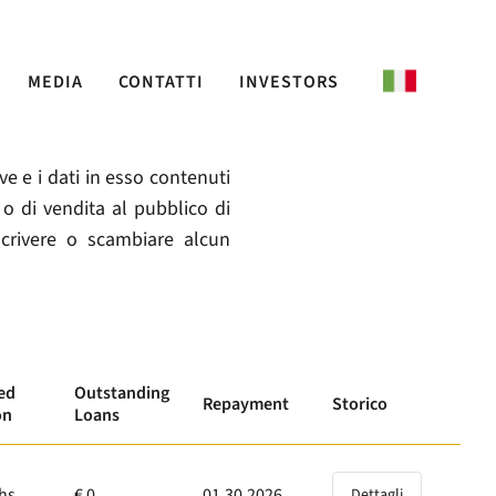
MEDIA
CONTATTI
INVESTORS
 e i dati in esso contenuti
o di vendita al pubblico di
scrivere o scambiare alcun
ed
Outstanding
Repayment
Storico
on
Loans
hs
€ 0
01.30.2026
Dettagli