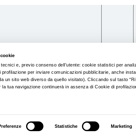
 cookie
 i.v.
 tecnici e, previo consenso dell’utente: cookie statistici per anal
Art. 106 TUB n. 19493
di profilazione per inviare comunicazioni pubblicitarie, anche instal
da un sito web diverso da quello visitato). Cliccando sul tasto “Ri
la tua navigazione continuerà in assenza di Cookie di profilazio
ormativa Privacy
Informativa Cookie
Whistleblowing
Reclam
Preferenze
Statistiche
Marketing