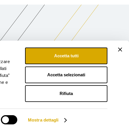
Accetta tutti
izzare
lati
Accetta selezionati
fiuta”
ne e
Rifiuta
i
Note Legali
Modello 231
Accessibilità
Mostra dettagli