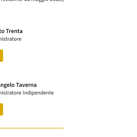
o Trenta
istratore
Angelo Taverna
istratore Indipendente