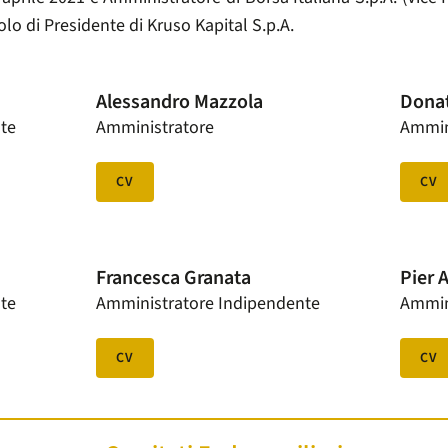
ruolo di Presidente di Kruso Kapital S.p.A.
Alessandro Mazzola
Donat
te
Amministratore
Ammin
CV
CV
Francesca Granata
Pier 
te
Amministratore Indipendente
Ammin
CV
CV