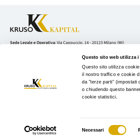
Sede Legale e Operativa
: Via Cappuccio, 14 - 20123 Milano (MI)
Telefono:
+39 02 81127800
Questo sito web utilizza i
Codice Fiscale e Partita IVA: 10753220960 | Capitale sociale: € 24.609.593
Questo sito utilizza cookie
Kruso Kapital S.p.A. è iscritta all’albo degli Intermediari Finanziari ex 
il nostro traffico e cookie 
tenuto da Banca d’Italia.
da "terze parti" (impostati 
o chiudendo questo banner 
cookie statistici.
Selezione
Trasparenza
Informativa Antiriciclaggio
Inf
Necessari
del