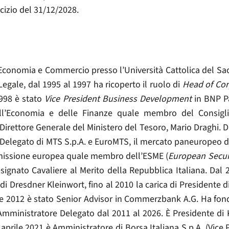
rcizio del 31/12/2028.
 Economia e Commercio presso l’Università Cattolica del Sac
egale, dal 1995 al 1997 ha ricoperto il ruolo di
Head of Cor
998 è stato
Vice President Business Development
in BNP Pa
ll’Economia e delle Finanze quale membro del Consigli
Direttore Generale del Ministero del Tesoro, Mario Draghi. D
 Delegato di MTS S.p.A. e EuroMTS, il mercato paneuropeo dei
issione europea quale membro dell’ESME (
European Secur
ignato Cavaliere al Merito della Repubblica Italiana. Dal 
di Dresdner Kleinwort, fino al 2010 la carica di Presidente d
e 2012 è stato Senior Advisor in Commerzbank A.G. Ha fon
i Amministratore Delegato dal 2011 al 2026. È Presidente d
prile 2021 è Amministratore di Borsa Italiana S.p.A. (Vice 