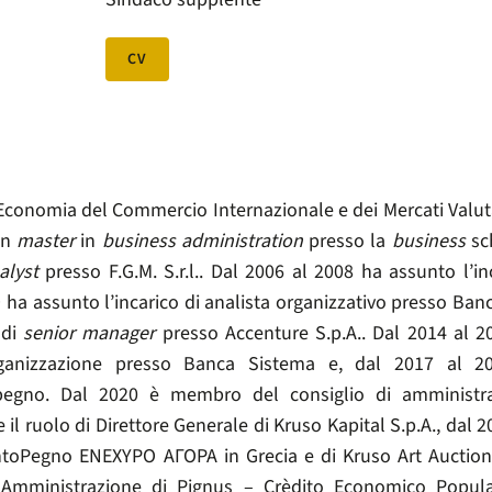
CV
Economia del Commercio Internazionale e dei Mercati Valutar
un
master
in
business administration
presso la
business
sch
alyst
presso F.G.M. S.r.l.. Dal 2006 al 2008 ha assunto l’in
 ha assunto l’incarico di analista organizzativo presso Banca
 di
senior manager
presso Accenture S.p.A.. Dal 2014 al 20
ganizzazione presso Banca Sistema e, dal 2017 al 2019
egno. Dal 2020 è membro del consiglio di amministra
 il ruolo di Direttore Generale di Kruso Kapital S.p.A., dal
ntoPegno ΕΝΕΧΥΡΟ ΑΓΟΡΑ in Grecia e di Kruso Art Auctio
Amministrazione di Pignus – Crèdito Economico Popular