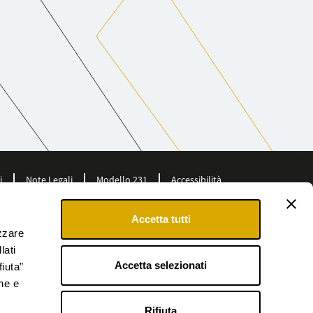
i
Note Legali
Modello 231
Accessibilità
Accetta tutti
izzare
lati
Accetta selezionati
fiuta”
ne e
Rifiuta