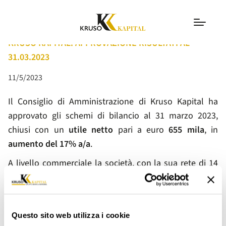
COMUNICATI
KRUSO KAPITAL: APPROVAZIONE RISULTATI AL
31.03.2023
11/5/2023
Il Consiglio di Amministrazione di Kruso Kapital ha
approvato gli schemi di bilancio al 31 marzo 2023,
chiusi con un
utile netto
pari a euro
655 mila
, in
aumento del 17% a/a
.
A livello commerciale la società, con la sua rete di 14
filiali a brand ProntoPegno in Italia, ha generato
volumi pari a euro 49,3 milioni in aumento del 10,3%
a/a (euro 44,2 milioni nello stesso periodo 2022). Gli
Questo sito web utilizza i cookie
impieghi al 31.03.2023 sono pari a euro 109,3 milioni,