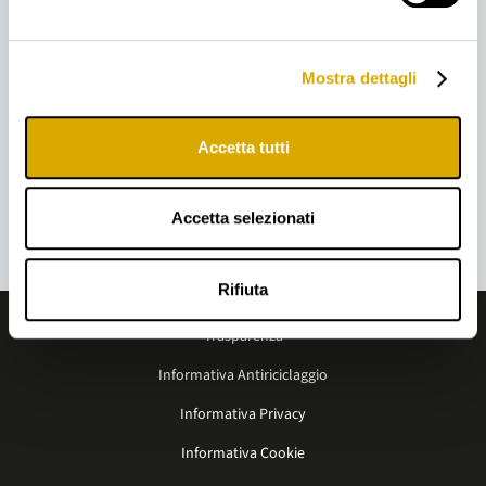
Sede Legale e Operativa
: Via Cappuccio, 14 - 20123 Milano (MI)
Telefono:
+39 02 81127800
Codice Fiscale e Partita IVA: 10753220960 | Capitale sociale: €
Mostra dettagli
24.609.593 i.v.
Kruso Kapital S.p.A. è iscritta all’albo degli Intermediari Finanziari ex
Accetta tutti
Art. 106 TUB n. 19493 tenuto da Banca d’Italia.
Accetta selezionati
Rifiuta
Trasparenza
Informativa Antiriciclaggio
Informativa Privacy
Informativa Cookie