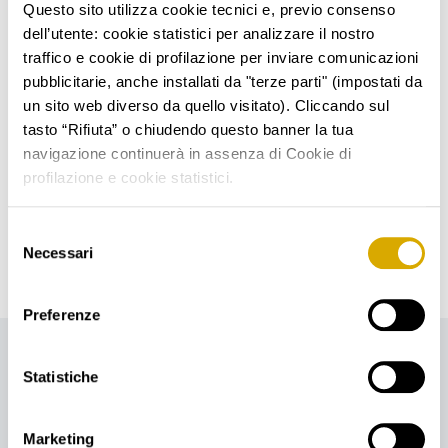
Questo sito utilizza cookie tecnici e, previo consenso
rispetto a euro 92,3 milioni di marzo 2022, in aumento
dell’utente: cookie statistici per analizzare il nostro
del 19% a/a.
traffico e cookie di profilazione per inviare comunicazioni
"La crescita di Kruso Kapital conferma la nostra
pubblicitarie, anche installati da "terze parti" (impostati da
strategia di lungo periodo"
commenta Giuseppe
un sito web diverso da quello visitato). Cliccando sul
tasto “Rifiuta” o chiudendo questo banner la tua
Gentile, Direttore Generale di Kruso Kapital.
"Il
navigazione continuerà in assenza di Cookie di
pegno e il nostro nuovo prodotto Art-Kredit, che
profilazione e cookie statistici.
permette di dare nuovo valore alle opere d'arte, si
confermano forme di finanziamento alternativo di
Selezione
successo grazie all'immediatezza e alla semplicità che
Necessari
del
le caratterizzano".
consenso
Preferenze
Statistiche
Marketing