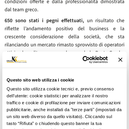
condizioni offerte e dalla professionalità dimostrata
dal team greco.
650 sono stati i pegni effettuati,
un
risultato che
riflette l’andamento positivo del business e la
crescente considerazione della società, che sta
rilanciando un mercato rimasto sprovvisto di operatori
attivi nel credito su pegno da quando le Poste Greche
prima ed Eurobank poi hanno dismesso questa
attività. Tra gli
oggetti di valore lasciati in garanzia
per
ottenere un prestito immediato spiccano i
gioielli ed i
Questo sito web utilizza i cookie
metalli preziosi
in una percentuale pari al
56%
del
Questo sito utilizza cookie tecnici e, previo consenso
totale dei beni impegnati, immediatamente seguiti da
dell’utente: cookie statistici per analizzare il nostro
orologi di marca per il 35%
e da
sterline in oro per il
traffico e cookie di profilazione per inviare comunicazioni
9%.
pubblicitarie, anche installati da "terze parti" (impostati da
un sito web diverso da quello visitato). Cliccando sul
L’affidabilità e la trasparenza della società sono state
tasto “Rifiuta” o chiudendo questo banner la tua
riconosciute e premiate anche da
PIGNUS
,