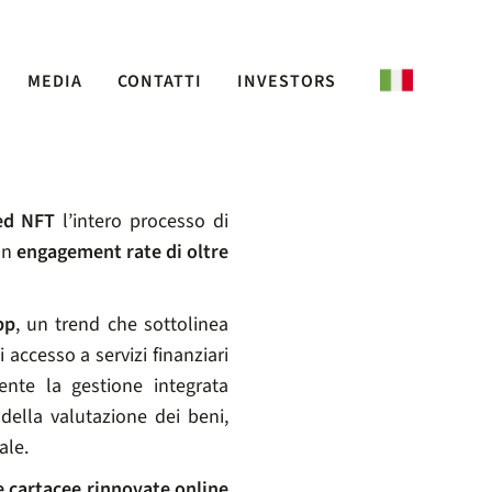
MEDIA
CONTATTI
INVESTORS
OAD E 15.000
ed NFT
l’intero processo di
un
engagement rate di oltre
pp
, un trend che sottolinea
accesso a servizi finanziari
nte la gestione integrata
della valutazione dei beni,
ale.
e cartacee rinnovate online