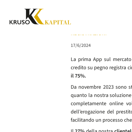
COMUNICATI
KRUSO KAPITAL: LA MOBILE
REGISTRAZIONI
17/6/2024
La prima App sul mercato 
credito su pegno registra c
il 75%.
Da novembre 2023 sono s
quanto la nostra soluzione 
completamente online vol
dell’erogazione del presti
facilitando un processo che 
Il
27%
della nostra
clientel