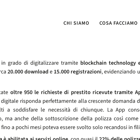
CHI SIAMO
COSA FACCIAMO
 APP RAGGIUNGE, A SEI MESI DAL LANCIO, 20.000 DOWNL
in grado di digitalizzare tramite
blockchain technology 
irca
20.000 download
e
15.000 registrazioni
, evidenziando 
tate
oltre 950 le richieste di prestito ricevute tramite A
digitale risponda perfettamente alla crescente domanda di 
ti a soddisfare le necessità di chiunque. La App conse
to, ma anche della sottoscrizione della polizza così come 
fino a pochi mesi poteva essere svolto solo recandosi in fili
a è abilitata ai servizi online
, con quasi il
22% delle polizz