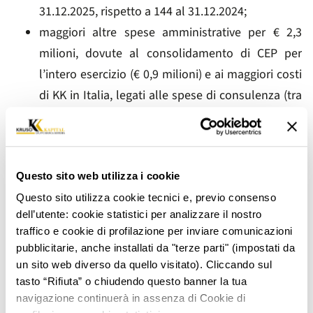
31.12.2025, rispetto a 144 al 31.12.2024;
maggiori altre spese amministrative per € 2,3
milioni, dovute al consolidamento di CEP per
l’intero esercizio (€ 0,9 milioni) e ai maggiori costi
di KK in Italia, legati alle spese di consulenza (tra
cui Credit Linked Notes), spese IT e altre spese di
funzionamento;
la variazione delle rettifiche nette di valore su
Questo sito web utilizza i cookie
attività materiali e immateriali, pari a circa € 1,0
milioni, è prevalentemente riconducibile alla
Questo sito utilizza cookie tecnici e, previo consenso
dell’utente: cookie statistici per analizzare il nostro
porzione di premio (€ 0,6 milioni) del portafoglio
traffico e cookie di profilazione per inviare comunicazioni
acquistato a gennaio ’25.
pubblicitarie, anche installati da "terze parti" (impostati da
un sito web diverso da quello visitato). Cliccando sul
Il Cost Income scende al 61% rispetto al 69% del 2024.
tasto “Rifiuta” o chiudendo questo banner la tua
L’utile netto, pari a € 8,8 milioni, aumenta a/a del 95%
navigazione continuerà in assenza di Cookie di