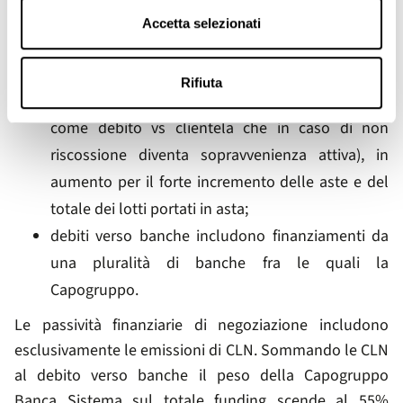
includono:
Accetta selezionati
debiti verso la clientela per € 9,1 milioni (€ 5,6
milioni al 31.12.2024) relativi al sopravanzo d’asta
Rifiuta
(tale valore per 5 anni viene riportato in bilancio
come debito vs clientela che in caso di non
riscossione diventa sopravvenienza attiva), in
aumento per il forte incremento delle aste e del
totale dei lotti portati in asta;
debiti verso banche includono finanziamenti da
una pluralità di banche fra le quali la
Capogruppo.
Le passività finanziarie di negoziazione includono
esclusivamente le emissioni di CLN. Sommando le CLN
al debito verso banche il peso della Capogruppo
Banca Sistema sul totale funding scende al 55%