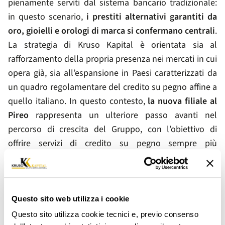
pienamente serviti dal sistema bancario tradizionale:
in questo scenario,
i prestiti alternativi garantiti da
oro, gioielli e orologi di marca si confermano centrali
.
La strategia di Kruso Kapital è orientata sia al
rafforzamento della propria presenza nei mercati in cui
opera già, sia all’espansione in Paesi caratterizzati da
un quadro regolamentare del credito su pegno affine a
quello italiano. In questo contesto,
la nuova filiale al
Pireo
rappresenta un ulteriore passo avanti nel
percorso di crescita del Gruppo, con l’obiettivo di
offrire servizi di credito su pegno sempre più
trasparenti e in linea con le esigenze della clientela
locale, che sin dall’apertura della prima filiale ha
dimostrato una fiducia e un interesse in costante
aumento verso il servizio erogato. Il settore del credito
Questo sito web utilizza i cookie
su pegno in Grecia, infatti, ha attraversato nel tempo
Questo sito utilizza cookie tecnici e, previo consenso