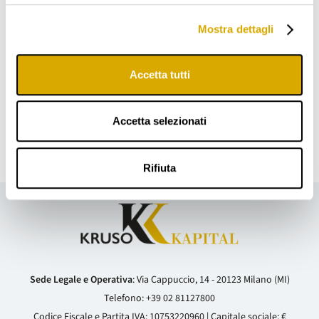
Paese con convinzione, portando un modello di
Mostra dettagli
servizio che unisce professionalità, rapidità e
attenzione al cliente, vogliamo diventare un punto di
Accetta tutti
riferimento sempre più solido per chi cerca soluzioni di
credito semplici e sicure
”.
Accetta selezionati
Scarica il Comunicato Stampa
Rifiuta
Sede Legale e Operativa
: Via Cappuccio, 14 - 20123 Milano (MI)
Telefono:
+39 02 81127800
Codice Fiscale e Partita IVA: 10753220960 | Capitale sociale: €