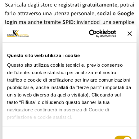
Scaricala dagli store e
registrati gratuitamente
, potrai
farlo attraverso una utenza personale,
social o Google
login
ma anche tramite
SPID:
inviandoci una semplice
foto potrai richiedere una
valutazione
gratuita e
preliminare
dei preziosi che desideri lasciare in
garanzia per ottenere il prestito. Sempre tramite App i
Questo sito web utilizza i cookie
nostri periti specializzati ti restituiranno una prima
quotazione basata sulle informazioni e sulle immagini
Questo sito utilizza cookie tecnici e, previo consenso
dell’utente: cookie statistici per analizzare il nostro
che avrai inviato, unitamente ad una stima di importo
traffico e cookie di profilazione per inviare comunicazioni
di finanziamento, che potrai accettare o rifiutare senza
pubblicitarie, anche installati da "terze parti" (impostati da
impegno.
un sito web diverso da quello visitato). Cliccando sul
Se accetti la stima preventiva i nostri periti dovranno
tasto “Rifiuta” o chiudendo questo banner la tua
navigazione continuerà in assenza di Cookie di
confermare il valore dei beni nonché il relativo
profilazione e cookie statistici.
importo del prestito
prendendo visione dei tuoi
oggetti; potrai
portare di persona i beni
in una delle
Selezione
nostre 15 filiali a brand ProntoPegno,
consegnarli