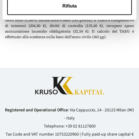
Esempio Polizza Digitale a Distanza:
Tasso Annuo Effettivo Globale
Rifiuta
(TAEG): 22,6519%. Durata fissa 6 mesi (181 giorni). Esempio calcolato su
un finanziamento di Euro 3.500,00 su un valore di stima di Euro 4.375,
tasso fisso 11,80%, durata fissa 6 mesi (181 giorni); il TAEG è comprensivo
di interessi (204,80 €), diritti di custodia (135,60 €), recupero spese
assicurazione incendio obbligatoria (32,54 €). Il calcolo del TAEG è
effettuato alla scadenza sulla base dell’anno civile (365 gg).
Registered and Operational Office
: Via Cappuccio, 14 - 20123 Milan (MI)
- Italy
Telephone:
+39 02 81127800
Tax Code and VAT number 10753220960 | Fully paid-up share capital €