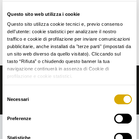
Atto Costitutivo
Questo sito web utilizza i cookie
Questo sito utilizza cookie tecnici e, previo consenso
dell’utente: cookie statistici per analizzare il nostro
Statuto Sociale
traffico e cookie di profilazione per inviare comunicazioni
pubblicitarie, anche installati da "terze parti" (impostati da
Nuovo Statuto Sociale
un sito web diverso da quello visitato). Cliccando sul
tasto “Rifiuta” o chiudendo questo banner la tua
navigazione continuerà in assenza di Cookie di
profilazione e cookie statistici.
Investor Relations
Selezione
Necessari
+39 335.5288794
ir@krusokapital.com
del
consenso
Preferenze
Statistiche